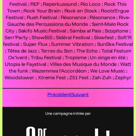
Festival ; REF ; Reperkusound ; Rio Loco ; Rock This
Town ; Rock Your Brain ; Rock en Stock ; Roots’Ergue
Festival ; Rush Festival ; Résonance ; Résonance ; Rive-
Gauche des Percussions du Monde ; Saint-Malo Rock
City ; Sakifo Music Festival ; Samba al Pais ; Scopitone ;
Serr’Party ; ShowBiS ; Sidéral Festival ; Slowfest ; Soft’R
festival ; Super Flux ; Summer Vibration ; SunSka Festival
; Têtes de Jazz ; Terres du Son ; The Echo ; Total Festum
Ox’ivent ; Tribu Festival ; Tropisme ; Un singe en été ;
Utopia le Faystival ; Villes des Musique du Monde ; Watt
the funk ; Wazemmes l’Accordéon ; We Love Music ;
Woodstower ; Xtreme Fest ; Z51 Fest ; Zah-Zuh ; Zephyr
Précédent
Suivant
Une campagne initiée par