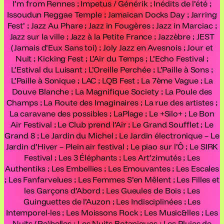
I’m from Rennes ; Impetus / Générik ; Inédits de l’été ;
Issoudun Reggae Temple ; Jamaican Docks Day ; Jarring
Fest’ ; Jazz Au Phare ; Jazz in Fougères ; Jazz in Marciac ;
Jazz sur la ville ; Jazz à la Petite France ; Jazzèbre ; JEST
(Jamais d’Eux Sans toi) ; Joly Jazz en Avesnois ; Jour et
Nuit ; Kicking Fest ; L’Air du Temps ; L’Echo Festival ;
L’Estival du Luisant ; L’Oreille Perchée ; L’Paille à Sons ;
L’Paille à Sonique ; LAC ; LQB Fest ; La 7ème Vague ; La
Douve Blanche ; La Magnifique Society ; La Poule des
Champs ; La Route des Imaginaires ; La rue des artistes ;
La caravane des possibles ; LaPlage ; Le +Silo+ ; Le Bon
Air Festival ; Le Club prend l’Air ; Le Grand Soufflet ; Le
Grand 8 ; Le Jardin du Michel ; Le Jardin électronique – Le
Jardin d’Hiver – Plein air festival ; Le piao sur l’Ô ; Le SIRK
Festival ; Les 3 Éléphants ; Les Art’zimutés ; Les
Authentiks ; Les Embellies ; Les Emouvantes ; Les Escales
; Les Fanfarvelues ; Les Femmes S’en Mêlent ; Les Filles et
les Garçons d’Abord ; Les Gueules de Bois ; Les
Guinguettes de l’Auzon ; Les Indisciplinées ; Les
Intemporel-les ; Les Moissons Rock ; Les Music&lles ; Les
Nuits (Re)belles ; Les Nuits Botaniques ; Les Pluies de