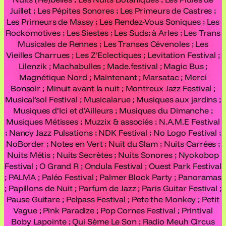
Juillet ; Les Pépites Sonores ; Les Primeurs de Castres ;
Les Primeurs de Massy ; Les Rendez-Vous Soniques ; Les
Rockomotives ; Les Siestes ; Les Suds; à Arles ; Les Trans
Musicales de Rennes ; Les Transes Cévenoles ; Les
Vieilles Charrues ; Les Z’Eclectiques ; Levitation Festival ;
Lilenzik ; Machabulles ; Made.festival ; Magic Bus ;
Magnétique Nord ; Maintenant ; Marsatac ; Merci
Bonsoir ; Minuit avant la nuit ; Montreux Jazz Festival ;
Musical’sol Festival ; Musicalarue ; Musiques aux jardins ;
Musiques d’Ici et d’Ailleurs ; Musiques du Dimanche ;
Musiques Métisses ; Muzzix & associés ; N.A.M.E Festival
; Nancy Jazz Pulsations ; NDK Festival ; No Logo Festival ;
NoBorder ; Notes en Vert ; Nuit du Slam ; Nuits Carrées ;
Nuits Métis ; Nuits Secrètes ; Nuits Sonores ; Nyokobop
Festival ; O Grand R ; Ondula Festival ; Ouest Park Festival
; PALMA ; Paléo Festival ; Palmer Block Party ; Panoramas
; Papillons de Nuit ; Parfum de Jazz ; Paris Guitar Festival ;
Pause Guitare ; Pelpass Festival ; Pete the Monkey ; Petit
Vague ; Pink Paradize ; Pop Cornes Festival ; Printival
Boby Lapointe ; Qui Sème Le Son ; Radio Meuh Circus