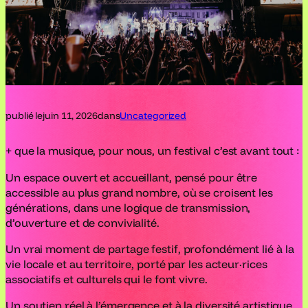
publié le
juin 11, 2026
dans
Uncategorized
+ que la musique, pour nous, un festival c’est avant tout :
Un espace ouvert et accueillant, pensé pour être
accessible au plus grand nombre, où se croisent les
générations, dans une logique de transmission,
d’ouverture et de convivialité.
Un vrai moment de partage festif, profondément lié à la
vie locale et au territoire, porté par les acteur·rices
associatifs et culturels qui le font vivre.
Un soutien réel à l’émergence et à la diversité artistique,