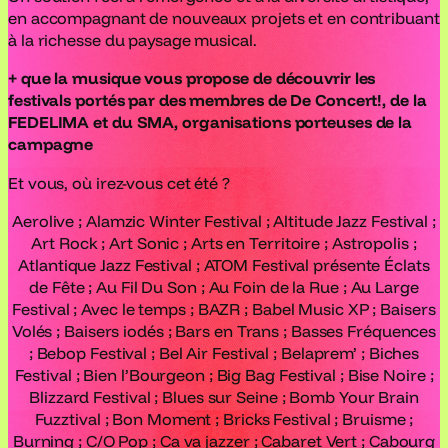
en accompagnant de nouveaux projets et en contribuant
à la richesse du paysage musical.
+ que la musique vous propose de découvrir les
festivals portés par des membres de De Concert!, de la
FEDELIMA et du SMA, organisations porteuses de la
campagne
Et vous, où irez-vous cet été ?
Aerolive ; Alamzic Winter Festival ; Altitude Jazz Festival ;
Art Rock ; Art Sonic ; Arts en Territoire ; Astropolis ;
Atlantique Jazz Festival ; ATOM Festival présente Éclats
de Fête ; Au Fil Du Son ; Au Foin de la Rue ; Au Large
Festival ; Avec le temps ; BAZR ; Babel Music XP ; Baisers
Volés ; Baisers iodés ; Bars en Trans ; Basses Fréquences
; Bebop Festival ; Bel Air Festival ; Belaprem’ ; Biches
Festival ; Bien l’Bourgeon ; Big Bag Festival ; Bise Noire ;
Blizzard Festival ; Blues sur Seine ; Bomb Your Brain
Fuzztival ; Bon Moment ; Bricks Festival ; Bruisme ;
Burning ; C/O Pop ; Ca va jazzer ; Cabaret Vert ; Cabourg