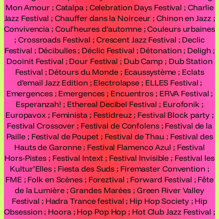
Mon Amour ; Catalpa ; Celebration Days Festival ; Charlie
Jazz Festival ; Chauffer dans la Noirceur ; Chinon en Jazz ;
Convivencia ; Coul’heures d’automne ; Couleurs urbaines
; Crossroads Festival ; Crescent Jazz Festival ; Declic
Festival ; Décibulles ; Déclic Festival ; Détonation ; Deligh ;
Dooinit Festival ; Dour Festival ; Dub Camp ; Dub Station
Festival ; Détours du Monde ; Ecaussystème ; Eclats
d’email Jazz Edition ; Electrolapse ; ELLES Festival ;
Emergences ; Emergences ; Encuentros ; ERVA Festival ;
Esperanzah! ; Ethereal Decibel Festival ; Eurofonik ;
Europavox ; Feminista ; Festidreuz ; Festival Block party ;
Festival Crossover ; Festival de Confolens ; Festival de la
Paille ; Festival de Poupet ; Festival de Thau ; Festival des
Hauts de Garonne ; Festival Flamenco Azul ; Festival
Hors-Pistes ; Festival Intext ; Festival Invisible ; Festival les
Kultur’Elles ; Fiesta des Suds ; Firemaster Convention ;
FME ; Folk en Scènes ; Foreztival ; Forward Festival ; Fête
de la Lumière ; Grandes Marées ; Green River Valley
Festival ; Hadra Trance festival ; Hip Hop Society ; Hip
Obsession ; Hoora ; Hop Pop Hop ; Hot Club Jazz Festival ;